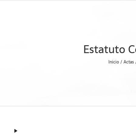
Saltar
al
contenido
Estatuto 
Inicio
Actas
play_arrow