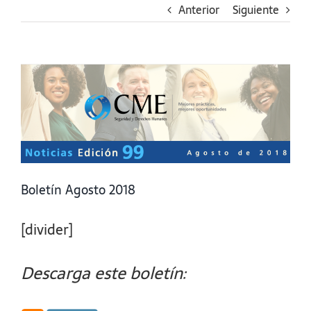
Anterior
Siguiente
Ver
imagen
más
grande
Boletín Agosto 2018
[divider]
Descarga este boletín: