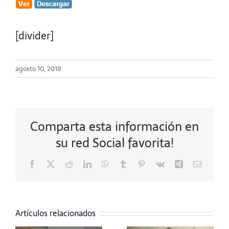
[divider]
agosto 10, 2018
Comparta esta información en
su red Social favorita!
Facebook
X
Reddit
LinkedIn
WhatsApp
Tumblr
Pinterest
Vk
Xing
Correo
electrón
Tertulia
Tertulia
CME con
CME con el
Artículos relacionados