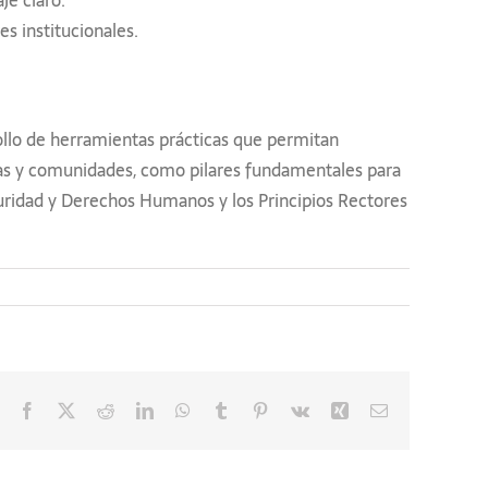
s institucionales.
ollo de herramientas prácticas que permitan
resas y comunidades, como pilares fundamentales para
Seguridad y Derechos Humanos y los Principios Rectores
Facebook
X
Reddit
LinkedIn
WhatsApp
Tumblr
Pinterest
Vk
Xing
Correo
electrónico