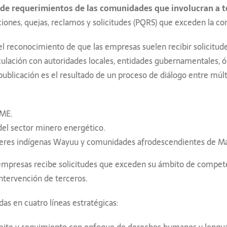
de requerimientos de las comunidades que involucran a te
iciones, quejas, reclamos y solicitudes (PQRS) que exceden la c
el reconocimiento de que las empresas suelen recibir solicitu
ulación con autoridades locales, entidades gubernamentales, ór
a publicación es el resultado de un proceso de diálogo entre múl
CME.
del sector minero energético.
íderes indígenas Wayuu y comunidades afrodescendientes de Mai
s empresas recibe solicitudes que exceden su ámbito de compet
intervención de terceros.
 en cuatro líneas estratégicas:
rámite y seguimiento con enfoque de derechos humanos y lengua