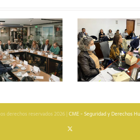
CME lidera
CME participa en
sesión del 
audiencia pública
Trabajo de
sobre el Proyecto
Latina d
de Ley 153 de 2025
Princi
Volunta
los derechos reservados 2026 |
CME - Seguridad y Derechos 
X