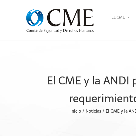
Saltar
al
EL CME
contenido
El CME y la ANDI 
requerimiento
Inicio
Noticias
El CME y la AND