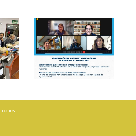
El CME participa en
 segunda
la plenaria anual de
Grupo de
los Principios
 América
Voluntarios y
e los
destaca el valor de
pios
la colaboración y la
rios
articulación
regional
Humanos