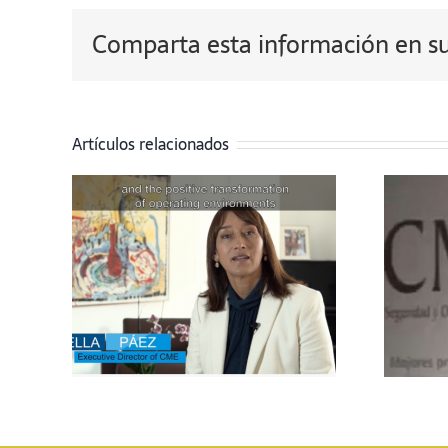
Comparta esta información en su 
Artículos relacionados
 al
Lanzamiento
 la
Recomendaciones
 de
– Alejandro
s
Martínez
de
DDHH