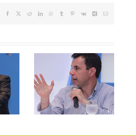
Facebook
X
Reddit
LinkedIn
WhatsApp
Tumblr
Pinterest
Vk
Xing
Correo
electrónico
El CME se une al
vigésimo
aniversario de la
uillermo
promulgación de
ra
los Principios
Voluntarios de
Seguridad y DDHH