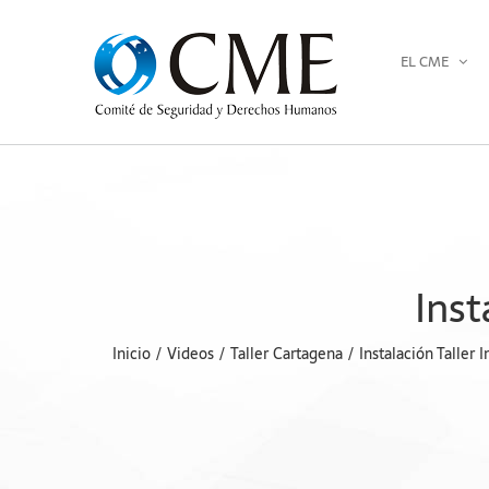
Saltar
al
EL CME
contenido
Inst
Inicio
Videos
Taller Cartagena
Instalación Taller