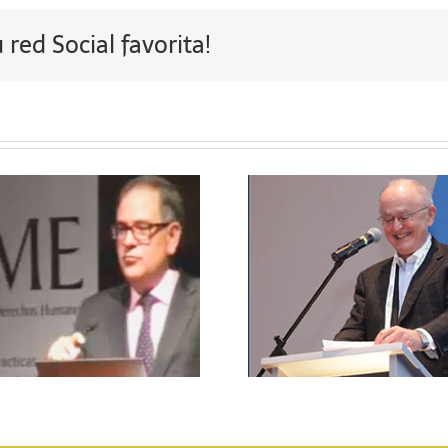
red Social favorita!
Cierre del Evento –
Panel 5 – G
John Ruggie
Rive