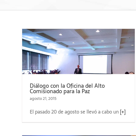
del
 la
 ciclo de Tertulias CME 2015
Diálogo con la Oficina del Alto
Comisionado para la Paz
agosto 21, 2015
El pasado 20 de agosto se llevó a cabo un
[+]