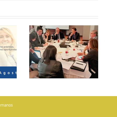
nero de
Boletín CME Enero
8
2019
Humanos