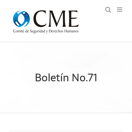
Saltar
al
contenido
Boletín No.71