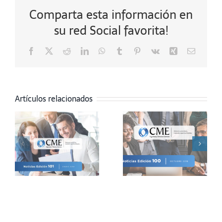
Comparta esta información en
su red Social favorita!
Facebook
X
Reddit
LinkedIn
WhatsApp
Tumblr
Pinterest
Vk
Xing
Correo
electrón
Artículos relacionados
Boletín
Boletín
E
Octubre
Agosto
9
2018
2018