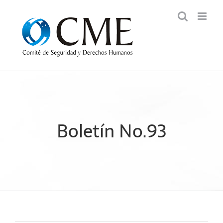
Saltar
al
contenido
Boletín No.93