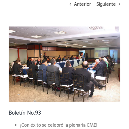
Anterior
Siguiente
Ver
imagen
más
grande
Boletín No.93
¡Con éxito se celebró la plenaria CME!