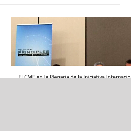
los derechos reservados 2026 |
CME - Seguridad y Derechos 
X
El CME en la Plenaria de la Iniciativa Internaci
marzo 3, 2017
En la ciudad de Ottawa, Canadá; del 1º al 3
[+]