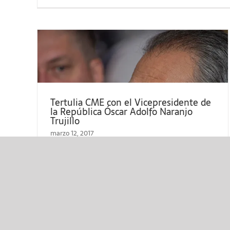
Todos 
Tertulia CME con el Vicepresidente de
e la Iniciativa Internacional de Principios
la República Óscar Adolfo Naranjo
Trujillo
fo
Voluntarios 2017
marzo 12, 2017
Los retos de la implementación de los
Acuerdos de Paz
[+]