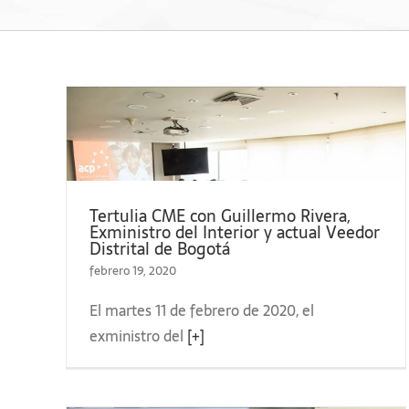
ermo
Tertulia CME con Guillermo Rivera,
l
 el Consejero Presidencial para la
Exministro del Interior y actual Veedor
Distrital de Bogotá
or
la Consolidación, Emilio José Archila
febrero 19, 2020
El martes 11 de febrero de 2020, el
exministro del
[+]