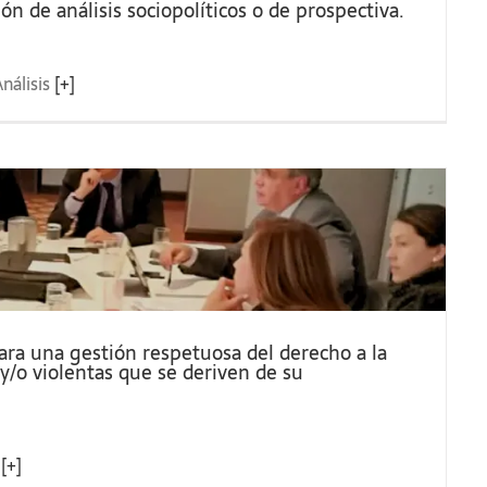
prevengan acciones
ón de análisis sociopolíticos o de prospectiva.
violentas por escalamiento
de la protesta social 7
nálisis
[+]
Asamblea de Asociados CME
ara una gestión respetuosa del derecho a la
s y/o violentas que se deriven de su
– 23 de marzo de 2017
e
[+]