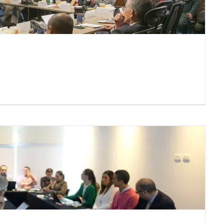
El 5 de julio se realizó un
encuentro con el Mayor
General Ricardo Jiménez
Mejía
Comité Minero Energético
lanza herramienta práctica
para que las empresas
gestionen los conflictos y