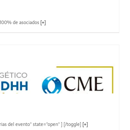
CME
el 100% de asociados
[+]
rias del evento" state="open" ] [/toggle]
[+]