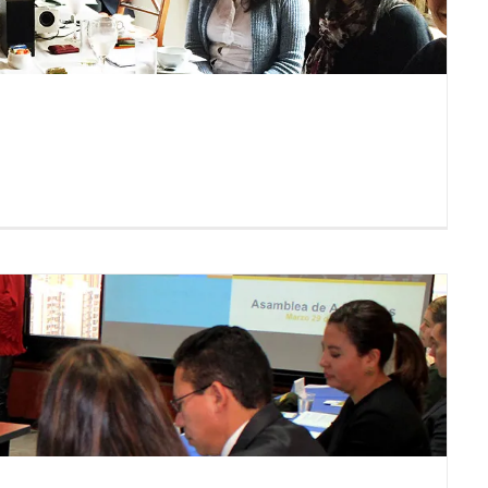
Foro: El Sector Minero
Energético Seguridad y
DDHH en el posconflicto
“La paz se hace desde los
territorios”, Juan Fernando
Cristo en tercera Tertulia