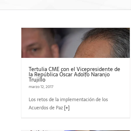
Tertulia CME con el Vicepresidente de
e la Iniciativa Internacional de Principios
la República Óscar Adolfo Naranjo
Trujillo
fo
Voluntarios 2017
marzo 12, 2017
Los retos de la implementación de los
Acuerdos de Paz
[+]