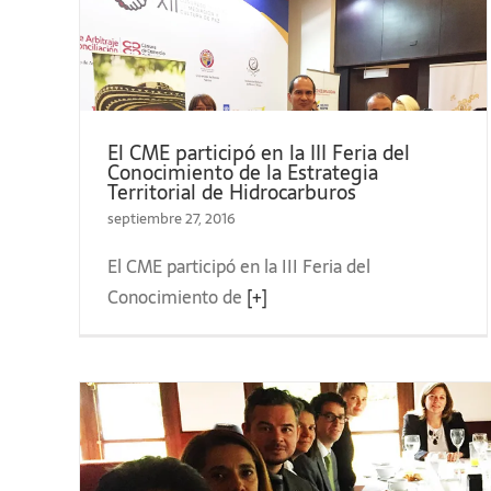
II
El CME participó en la III Feria del
e la
Conocimiento de la Estrategia
ia sobre Acuerdos de Paz
Territorial de Hidrocarburos
de
septiembre 27, 2016
El CME participó en la III Feria del
Conocimiento de
[+]